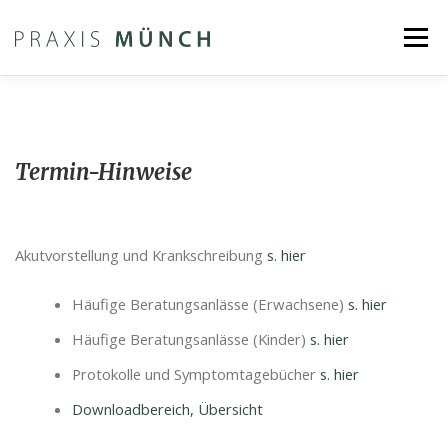
Zum
Menü
Inhalt
springen
PRAXIS
AKTUELLES
LEISTUNGEN
Termin-Hinweise
SPRECHZEITEN
DOWNLOAD
Akutvorstellung und Krankschreibung
s. hier
LEHRE | FORSCHUNG
KONTAKT
INNOVATION
Häufige Beratungsanlässe (Erwachsene)
s. hier
Häufige Beratungsanlässe (Kinder)
s. hier
Protokolle und Symptomtagebücher
s. hier
Downloadbereich, Übersicht