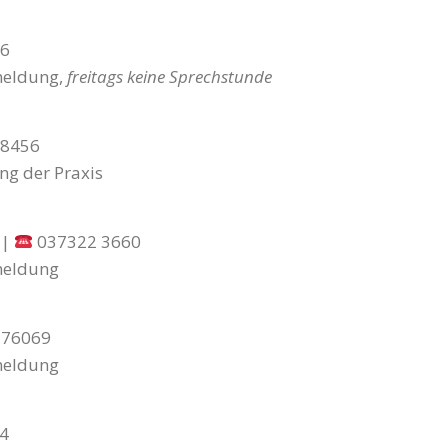
46
meldung,
freitags keine Sprechstunde
48456
ng der Praxis
 |
037322 3660
meldung
 76069
meldung
4