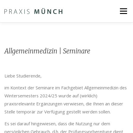
Zum
Menü
Inhalt
springen
PRAXIS
AKTUELLES
LEISTUNGEN
Allgemeinmedizin | Seminare
SPRECHZEITEN
DOWNLOAD
Liebe Studierende,
LEHRE | FORSCHUNG
KONTAKT
INNOVATION
im Kontext der Seminare im Fachgebiet Allgemeinmedizin des
Wintersemesters 2024/25 wurde auf (wirklich)
praxisrelevante Ergänzungen verwiesen, die Ihnen an dieser
Stelle temporär zur Verfügung gestellt werden sollen.
Es sei darauf hingewiesen, dass die Nutzung nur dem
persönlichen Gebrauch, d.h. der Prüfungsvorbereitung dient