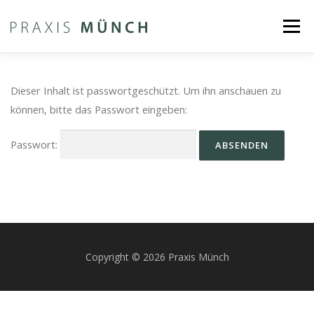
Zum
Menü
Inhalt
springen
PRAXIS
AKTUELLES
LEISTUNGEN
Dieser Inhalt ist passwortgeschützt. Um ihn anschauen zu
können, bitte das Passwort eingeben:
SPRECHZEITEN
DOWNLOAD
Passwort:
LEHRE | FORSCHUNG
KONTAKT
INNOVATION
Copyright © 2026 Praxis Münch